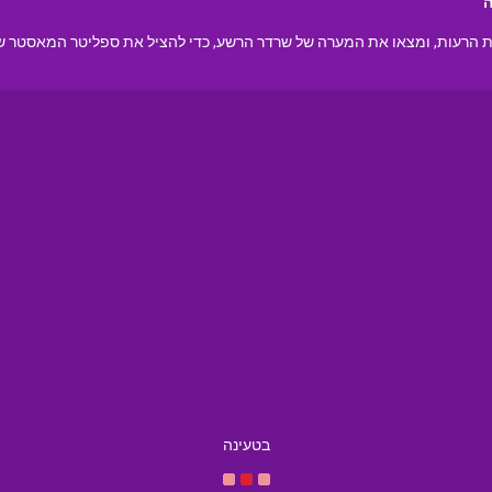
ה
ות הרעות, ומצאו את המערה של שרדר הרשע, כדי להציל את ספליטר המאסטר ש
בטעינה