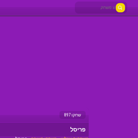
שחקו 897
פריסל