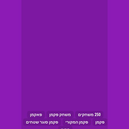
250 משחקים
משחק פקמן
פאקמן
פקמן
פקמן המקורי
פקמן סוגר שטחים