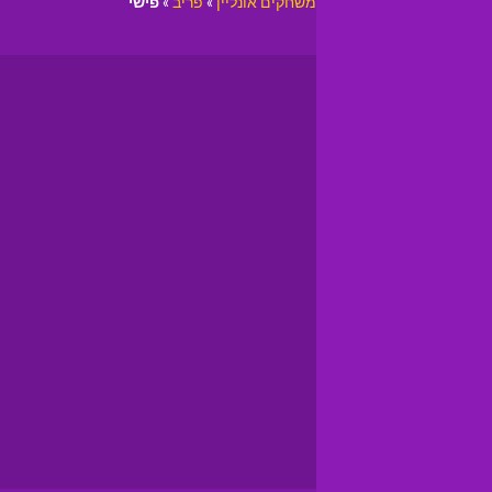
משחקים אונליין
»
פריב
»
פישי