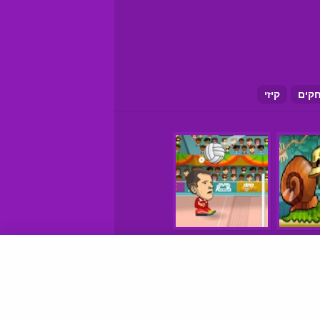
קים
קיזי