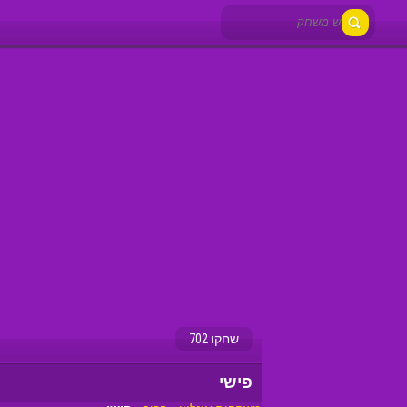
שחקו 702
פישי