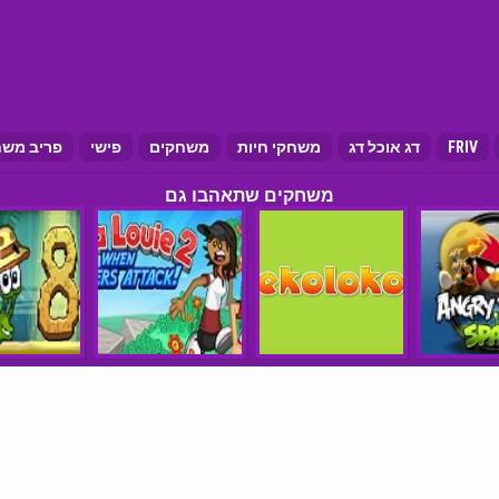
FRIV
דג אוכל דג
משחקי חיות
משחקים
פישי
פריב משח
משחקים שתאהבו גם
הצהרת נגישות
תנאי שימוש