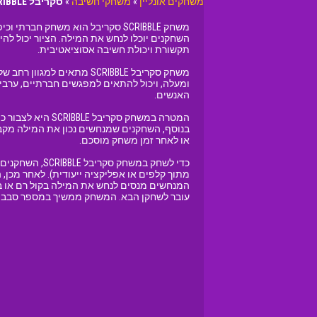
משחקים אונליין
»
משחקי חשיבה
»
סקריבל SCRIBBLE
משחק SCRIBBLE סקריבל הוא משחק 
השחקנים יוכלו לנחש את המילה. הציור יכול להי
תקשורת ויכולת חשיבה אסוציאטיבית.
משחק סקריבל SCRIBBLE מת
ומעלה, ויכול להתאים למפגשים חברתיים, ערבי מ
האנשים.
המטרה במשחק סק
בנוסף, השחקנים שמנחשים נכון את המילה מקב
או לאחר זמן משחק מוסכם.
כדי לשחק במש
מתוך קלפים או אפליקציה ייעודית). לאחר מכן, ה
המנחשים מנסים לנחש את המילה בקול רם או בכ
עובר לשחקן הבא. המשחק ממשיך במספר סבבים