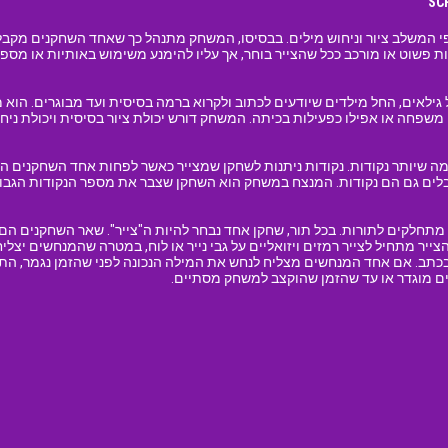
חברתי וכיפי המשלב ציור וניחוש מילים. בבסיסו, המשחק מתנהל כך שאחד השחקנים מק
ות פשוט או מורכב ככל שהצייר בוחר, אך עליו להימנע משימוש באותיות או מספ
אים למגוון רחב של גילאים, החל מילדים שיודעים לכתוב ולקרוא ברמה בסיסית ועד מבוגרי
שפחה או אפילו כפעילות בכיתה. המשחק דורש יכולת ציור בסיסית ויכולת ניחוש 
ריבל SCRIBBLE היא לצבור כמה שיותר נקודות. נקודות ניתנות לשחקן שמצייר כאשר לפחות אחד 
לים גם הם נקודות. המנצח במשחק הוא השחקן שצבר את מספר הנקודות הגבו
חק סקריבל SCRIBBLE, השחקנים מתחלקים לתורות. בכל תור, שחקן אחד נבחר להיות ה"צייר". שאר ה
צייר מתחיל לצייר רמזים ויזואליים על גבי נייר או לוח, במטרה שהמנחשים יצלי
תב. אם אחד המנחשים מצליח לנחש את המילה הנכונה לפני שהזמן נגמר, התור
 מוגדר או עד שהזמן שהוקצב למשחק מסתיים.