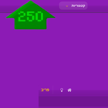
קטגוריות
פריב