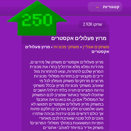
קטגוריות
שחקו 2.92K
מרוץ פעלולים אקסטרים
משחקים אונליין
»
משחקי מכוניות
»
מרוץ פעלולים
אקסטרים
מרוץ פעלולים אקסטרים משחק של מירוצים,
מהירות ומלא מלא אדרנלין! בחרו את מכונית
המרוץ שלכם לתחרות, וצאו להתחרות מול
יריבים מקצועיים בתחרות מסלולי מכוניות
מרוצים מרתקים! משחק מומלץ לכל מי
שאוהב משחקי מכוניות מרוץ ובכלל משחקי
נהיגה המציעים חוויה בלתי רגילה! חושבים
שתוכלו לעמוד באתגר שמציב לכם המשחק
על המסלול? אם כן, אז בואו נראה אתכם!
במשחק מרוץ פעלולים אקסטרים תפגשו לא
מעט אלמנטים חלקים מורכבים חלקם פחות
אך כולם דורשים מכם עירנות גבוהה שתהיו
מוכנים לכל סכנה שאורבת לכם מאחורי
הפניות המשוגעות במהלך מסלולי המרוצים!
משחק אדיר במיוחד לאוהבי אתגרים