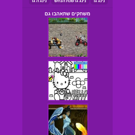
נינג'גו
נינג'גו שנת הנחש
נינג'ה גו
משחקים שתאהבו גם