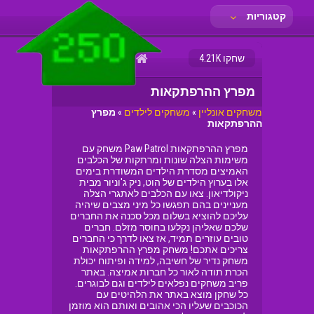
קטגוריות
פריב
שחקו 4.21K
מפרץ ההרפתקאות
משחקים אונליין
»
משחקים לילדים
»
מפרץ
ההרפתקאות
מפרץ ההרפתקאות Paw Patrol משחק עם
משימות הצלה שונות ומרתקות של הכלבים
האמיצים מסדרת הילדים המשודרת בימים
אלו בערוץ הילדים של הוט, ניק ג'וניור מבית
ניקולדיאון. צאו עם הכלבים לאתגרי הצלה
מעניינים בהם תפגשו כל מיני מצבים שיהיה
עליכם להוציא בשלום מכל סכנה את החברים
שלכם שאליהן נקלעו בחוסר מזלם. חברים
טובים עוזרים תמיד, אז צאו לדרך כי החברים
צריכים אתכם! משחק מפרץ ההרפתקאות
משחק נדיר של חשיבה, למידה ופיתוח יכולת
הכרת תודה לאור כל חברות אמיצה. באתר
פריב משחקים נפלאים לילדים וגם לבוגרים.
כל שחקן מוצא באתר את הלהיטים עם
הכוכבים שעליו הכי אהובים ואותם הוא מוזמן