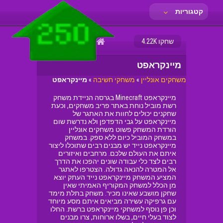
קטגוריות
פריב
שחקו 4.22K
מיינקראפט
משחקים אונליין
»
משחקי חשיבה
»
מיינקראפט
מיינקראפט Minecraft בגרסה הניידת משחק
רשת מוביל נוחת באתר פריב משחקים, וכעת
שחקנים יכולים לחוות את האתגר של
מיינקראפט על גבי הדפדפן ולא נדרשת שום
הורדת המשחק פשוט משחקים אונליין
במשחק המוביל כיום ללא ספק. במשחק
מיינקראפט נייד יש מבנים רבים שתוכלו ליצור
איתם את העולם שלכם. מרחבים ואיזורים
רבים לצד כלי עבודה שונים יהפכו את הדרך
אל המטרה להנאה גדולה. הצטרפו לאתגר
המציע המשחק מיינקראפט נייד העתק יוצא
מן הכלל למשחק המקוריף האמיתי שאין
שחקן מושבע שאינו מכיר. משחק בתלת מימד
עם גרפיקה עשירה מביאים איתם מסע מיוחד
וכן פן נוסף למשחקי מיינקראפט ברשת. החלו
לצוד בעלי חיים, בשלו ארוחות, צרו מבנים