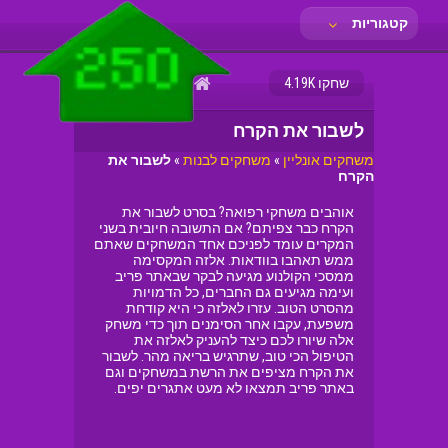
קטגוריות
פריב
שחקו 4.19K
לשבור את הקרח
משחקים אונליין
»
משחקים לבנות
»
לשבור את
הקרח
אוהבים משחקי רפואה? בסרט לשבור את
הקרח כבר צפיתם? אם התשובה חיובית בשני
המקרים עומד לפניכם אחד המשחקים שאתם
ממש תאהבו בוודאות. אלזה המקסימה
ממסכי הקולנוע מגיעה לבקר שבאתר פריב
ועימה מגיעים גם החברים, כל הדמויות
מהסרט הטוב. עזרו לאלזה כי היא קודחת
משפעת, עקבו אחר הסימנים תוך כדי משחק
אלה שיורו לכם כיצד להעניק לאלזה את
הטיפול הכי טוב, שתרגיש בריאה מהר. לשבור
את הקרח מציפים את הרשת במשחקים וגם
באתר פריב תמצאו לא מעט אתגרים יפים.