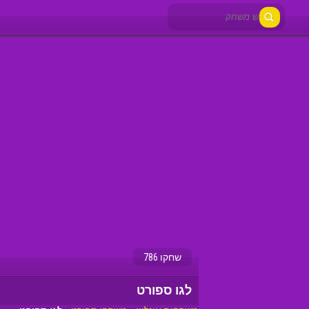
שחקו 786
לגו ספורט