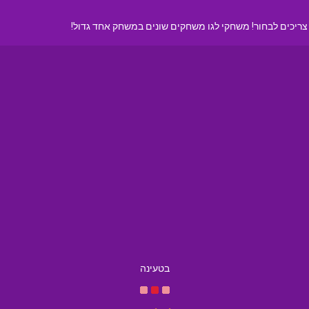
צריכים לבחור! משחקי לגו משחקים שונים במשחק אחד גדול!
בטעינה