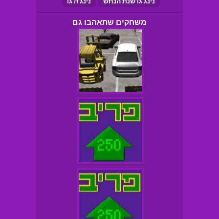
נינג'גו שנת הנחש
נינג'ה גו
משחקים שתאהבו גם