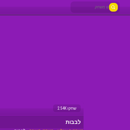
שחקו 2.54K
לבבות