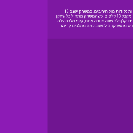
שחקו לבבות משחק קלפים יוצא מן הכלל! במשחק לבבות Hearts יש ארבעה שחקנים המתחרים זה בזה במטרה לצבור כמה שפחות נקודות מול היריבים. במשחק ישנם 13
סיבובים, והמשחק מסתיים שהשחקן עם הכי פחות נקודות מנצח. משחק לבבות עובד עם חפיסת קלפים של 52 קלפים, וכל שחקן מקבל 13 קלפים. כשהמשחק מתחיל כל שחקן
ם הבאים: קלף לב שווה נקודה אחת, קלף מלכה עלה
ומאתגר. משחק שדורש מהשחקנים לחשוב כמה מהלכים קדימה