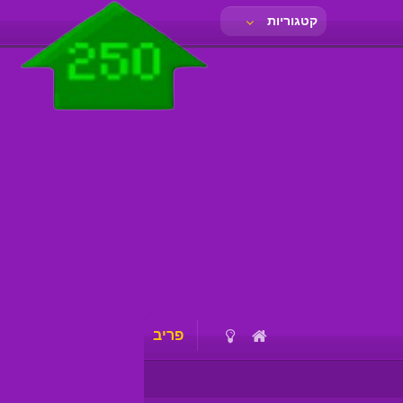
קטגוריות
פריב