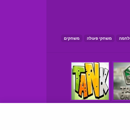
לחמה
משחקי פעולה
משחקים