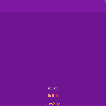
בטעינה
דלגו למשחק