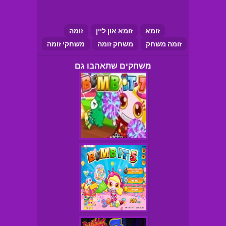
זומא
זומא און ליין
זומה
זומה משחק
משחק זומה
משחקי זומה
משחקים שתאהבו גם