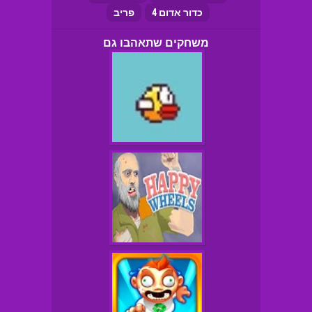
כדור אדום 4
פריב
משחקים שתאהבו גם