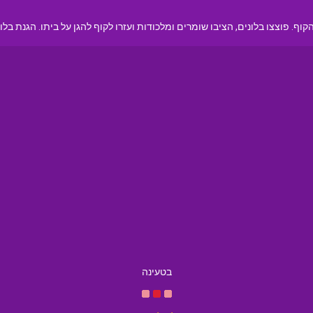
צצו בלונים, הציבו שומרים ומלכודות ועזרו לקוף להגן על ביתו. הגנת בלונים 3 יוצא לד
בטעינה