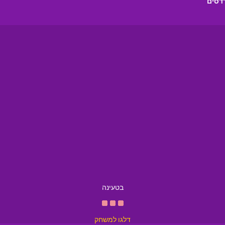
רדסים
בטעינה
דלגו למשחק