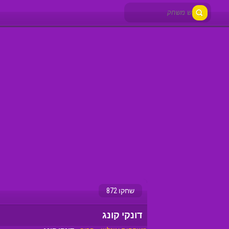
שחקו 872
דונקי קונג