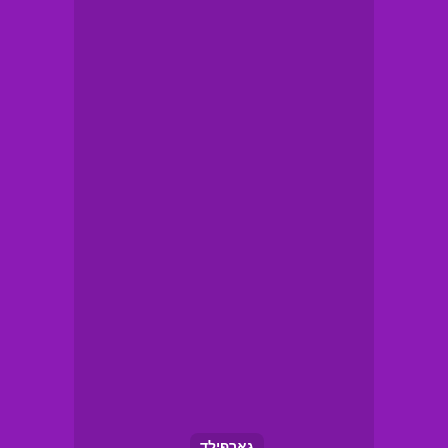
גארפילד