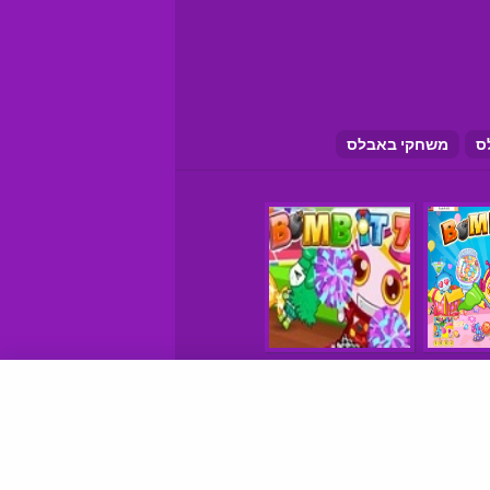
ס
משחקי באבלס