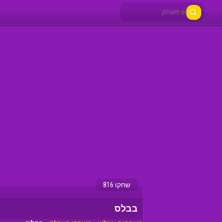
שחקו 816
בבלס