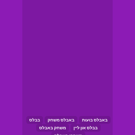
באבלס בועות
באבלס משחק
בבלס
בבלס און ליין
משחק באבלס