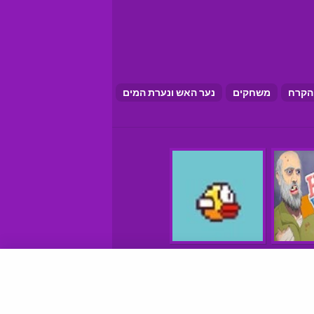
הקרח
משחקים
נער האש ונערת המים