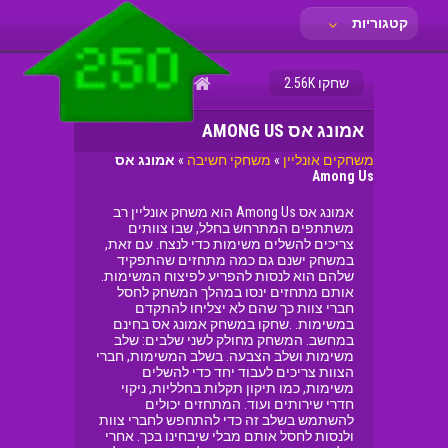
קטגוריות
פריב
שחקו 2.56K
אמונג אס AMONG US
משחקים אונליין
»
משחקי חשיבה
»
אמונג אס
Among Us
אמונג אס Among Us הוא משחק אונליין רב
משתתפים המתרחש בחלל, שבו צוותים
צריכים להשלים משימות כדי לנצח. עם זאת,
במשחק ישנם גם כמה מתחזים שהתפקיד
שלהם הוא לנסות להפריע לפיצוח המשימות.
אותם מתחזים ינסו במהלך המשחק לחסל
חברי צוות כך שהם לא יצליחו להתקדם
במשימות. .שחקו במשחק אמונג אס בחינם
במחשב. המשחק מחולק לשני שלבים: שלב
משימות ושלב הצבעה. בשלב המשימות, חברי
הצוות צריכים לעבוד יחד כדי להשלים
משימות, כמו תיקון תקלות בחלליות, ניקוי
חדרי שירותים ועוד. המתחזים יכולים
להשתמש בשלב זה כדי להתחפש לחברי צוות
ולנסות לחסל אותם מבלי שיבחינו בכך. אחרי