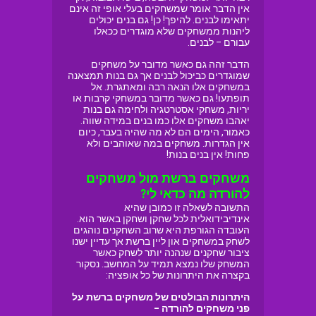
אין הדבר אומר שמשחקים בעלי אופי זה אינם
יתאימו לבנים. להיפך! כן! גם בנים יכולים
ליהנות ממשחקים שלא מוגדרים ככאלו
עבורם – לבנים.
הדבר זהה גם כאשר מדובר על משחקים
שמוגדרים כביכול לבנים אך גם בנות תמצאנה
במשחקים אלו הנאה רבה ומאתגרת. אל
תופתעו! גם כאשר מדובר במשחקי קרבות או
יריות, משחקי אסטרטגיה ולחימה גם בנות
יאהבו משחקים אלו כמו בנים במידה שווה.
כאמור, הימים הם לא מה שהיה בעבר, כיום
אין הגדרות. משחקים במה שאוהבים ולא
פחות! אין בנים בנות!
משחקים ברשת מול משחקים
להורדה מה כדאי לי?
התשובה לשאלה זו כמובן שהיא
אינדיבידואלית לכל שחקן ושחקן באשר הוא.
העובדה הגורפת היא שרוב השחקנים נוהגים
לשחק במשחקים און ליין ברשת אך עדיין ישנו
ציבור שחקנים שנהנה יותר לשחק כאשר
המשחק שלו נמצא תמיד על המחשב. נסקור
בקצרה את היתרונות של כל אופציה:
היתרונות הבולטים של משחקים ברשת על
פני משחקים להורדה –