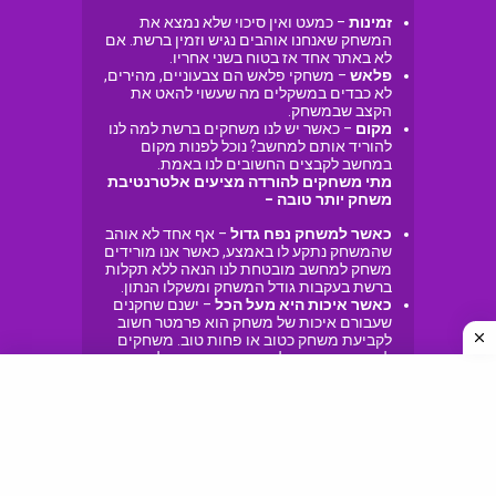
זמינות
– כמעט ואין סיכוי שלא נמצא את
המשחק שאנחנו אוהבים נגיש וזמין ברשת. אם
לא באתר אחד אז בטוח בשני אחריו.
פלאש
– משחקי פלאש הם צבעוניים, מהירים,
לא כבדים במשקלים מה שעשוי להאט את
הקצב שבמשחק.
מקום
– כאשר יש לנו משחקים ברשת למה לנו
להוריד אותם למחשב? נוכל לפנות מקום
במחשב לקבצים החשובים לנו באמת.
מתי משחקים להורדה מציעים אלטרנטיבת
משחק יותר טובה –
כאשר למשחק נפח גדול
– אף אחד לא אוהב
שהמשחק נתקע לו באמצע, כאשר אנו מורידים
משחק למחשב מובטחת לנו הנאה ללא תקלות
ברשת בעקבות גודל המשחק ומשקלו הנתון.
כאשר איכות היא מעל הכל
– ישנם שחקנים
שעבורם איכות של משחק הוא פרמטר חשוב
לקביעת משחק כטוב או פחות טוב. משחקים
להורדה כמעט כולם מציעים חוויה של משחק
שלא דומה לשום משחק ברשת שתמצאו.
פשוט מהסיבה שאין גרסת משחק און ליין
–
כפי שאתם וודאי יודעים, משחקים להורדה
פופולארים כמו פיפא או פרו אבולושן לדוגמא
לא מגיעים כלל עם גרסת משחק ברשת.
מדובר במשחקים כבדים שלא מתאימים
למשחק על גבי רשת האינטרנט, ומחייבים