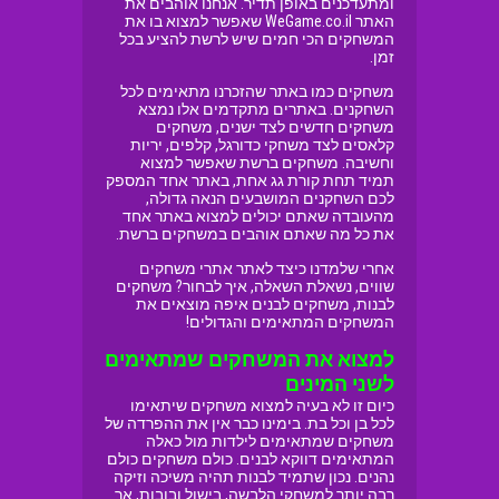
ומתעדכנים באופן תדיר. אנחנו אוהבים את
האתר WeGame.co.il שאפשר למצוא בו את
המשחקים הכי חמים שיש לרשת להציע בכל
זמן.
משחקים כמו באתר שהזכרנו מתאימים לכל
השחקנים. באתרים מתקדמים אלו נמצא
משחקים חדשים לצד ישנים, משחקים
קלאסים לצד משחקי כדורגל, קלפים, יריות
וחשיבה. משחקים ברשת שאפשר למצוא
תמיד תחת קורת גג אחת, באתר אחד המספק
לכם השחקנים המושבעים הנאה גדולה,
מהעובדה שאתם יכולים למצוא באתר אחד
את כל מה שאתם אוהבים במשחקים ברשת.
אחרי שלמדנו כיצד לאתר אתרי משחקים
שווים, נשאלת השאלה, איך לבחור? משחקים
לבנות, משחקים לבנים איפה מוצאים את
המשחקים המתאימים והגדולים!
למצוא את המשחקים שמתאימים
לשני המינים
כיום זו לא בעיה למצוא משחקים שיתאימו
לכל בן וכל בת. בימינו כבר אין את ההפרדה של
משחקים שמתאימים לילדות מול כאלה
המתאימים דווקא לבנים. כולם משחקים כולם
נהנים. נכון שתמיד לבנות תהיה משיכה וזיקה
רבה יותר למשחקי הלבשה, בישול ובובות, אך