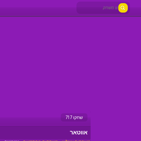
שחקו 717
אווטאר