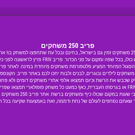
פריב 250 משחקים
אתר פריב משחקים האתר הסגול עם 250 משחקים זמין גם בישראל, בחינם ובכל עת שתחפצו 
אתר המשחקים המוביל כיום ברשת והעולם כולו, בכל ש
ל המיוחד המציע פלטפורמת משחקים מיוחדת במינה. לאתר פריב 
 שכבש את הרשת וכיום תמצאו אלפי אתרי משחקים דומים ולא פחו
המפורסם מומלץ לבקר בו בכתובת FRIV.COM או בגרסתו העברית, כאן! כמעט כל משחק פופול
המורכבים ביותר. תוכלו לשחק 
ך שאתם נסחפים לעולם של נחת ודממה, זאת באמצעות שקיעה בכל הט