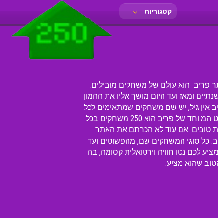
קטגוריות
למשחק בו! אתר פריב הוא עולם של משחקים מובילים.
פה ומקום על פני הכדור. פריב FRIV פרץ לראשונה לפני כשנתיים ומאז ועד היום מושך אליו את ההמון
אין גיל, יש שם משחקים שמתאימים לכל
מי שרוצה בסך הכל לשחק וליהנות ברשת. משחקים לילדים ובוגרים, לבנים ולבות יחכו לכם באתר פריב. הקונספט המיוחד של פריב הוא 250 משחקים בכל
ת טובים. אם עוד לא הכרתם את האתר
ארי תמצאו שפריב. כל סוגי המשחקים שם, מהפשוטים ועד
שעות על גבי שעות במקום שכולו כיף ומשחקים ברשת. אתר פריב 250 משחקים מציע לכם נטו חוויה וירטואלית קסומה, בה
וב שהוא מציע.